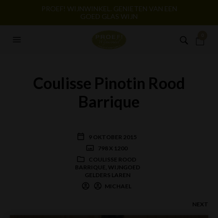
PROEF! WIJNWINKEL. GENIETEN VAN EEN
GOED GLAS WIJN
0
Coulisse Pinotin Rood
Barrique
9 OKTOBER 2015
798 X 1200
COULISSE ROOD
BARRIQUE, WIJNGOED
GELDERS LAREN
MICHAEL
NEXT