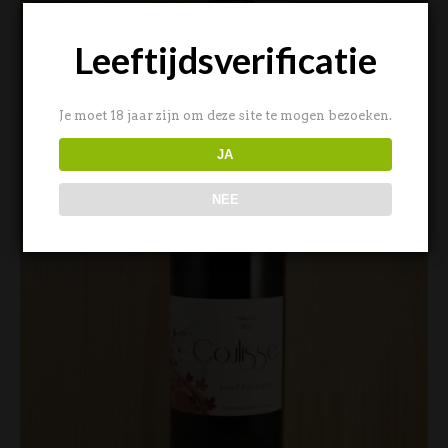
Leeftijdsverificatie
Je moet 18 jaar zijn om deze site te mogen bezoeken.
JA
NEE