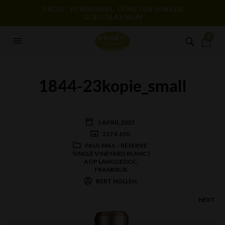
PROEF! WIJNWINKEL. GENIETEN VAN EEN
GOED GLAS WIJN
0
1844-23kopie_small
1 APRIL 2025
217 X 650
PAUL MAS – RÉSERVE
SINGLE VINEYARD BLANC |
AOP LANGUEDOC,
FRANKRIJK
BERT NOLLEN
NEXT