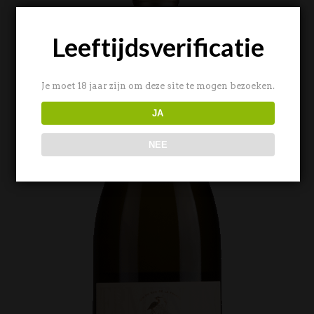
Leeftijdsverificatie
Je moet 18 jaar zijn om deze site te mogen bezoeken.
JA
NEE