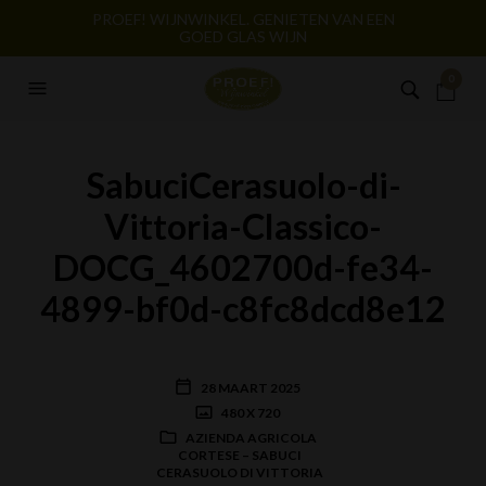
PROEF! WIJNWINKEL. GENIETEN VAN EEN
GOED GLAS WIJN
0
SabuciCerasuolo-di-
Vittoria-Classico-
DOCG_4602700d-fe34-
4899-bf0d-c8fc8dcd8e12
28 MAART 2025
480 X 720
AZIENDA AGRICOLA
CORTESE – SABUCI
CERASUOLO DI VITTORIA