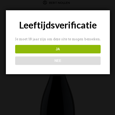
BERT NOLLEN
Leeftijdsverificatie
Je moet 18 jaar zijn om deze site te mogen bezoeken.
JA
NEE