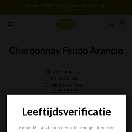
PROEF! WIJNWINKEL. GENIETEN VAN EEN
GOED GLAS WIJN
0
Chardonnay Feudo Arancio
28 FEBRUARI 2025
1200 X 1200
FEUDO ARANCIO –
CHARDONNAY
BERT NOLLEN
Leeftijdsverificatie
Je moet 18 jaar zijn om deze site te mogen bezoeken.