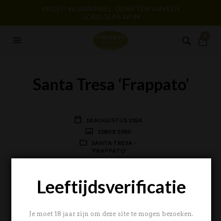
PROEF! WIJNWINKEL. GENIETEN VAN EEN
GOED GLAS WIJN
0
Santa Tresa ‘Frappato’
18 AUGUSTUS 2024
1080 X 1080
SANTA TRESA –
‘FRAPPATO’
BERT NOLLEN
Leeftijdsverificatie
Je moet 18 jaar zijn om deze site te mogen bezoeken.