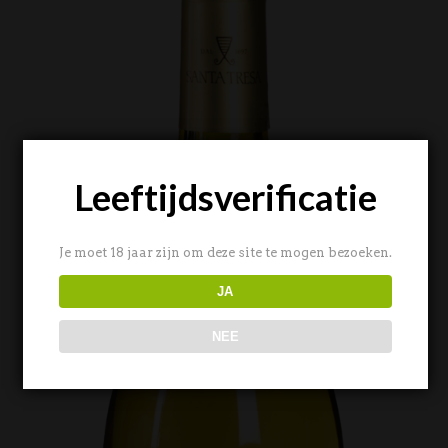
Leeftijdsverificatie
Je moet 18 jaar zijn om deze site te mogen bezoeken.
JA
NEE