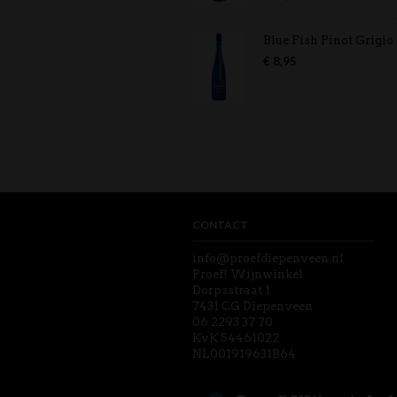
5.00
uit 5
Blue Fish Pinot Grigio
€
8,95
CONTACT
info@proefdiepenveen.nl
Proef! Wijnwinkel
Dorpsstraat 1
7431 CG Diepenveen
06 2293 37 70
KvK 54461022
NL001919631B64