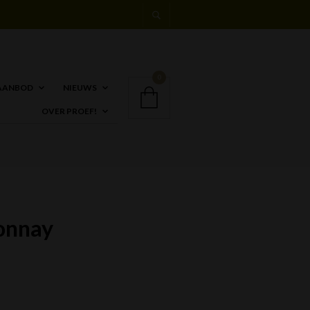
0
AANBOD
NIEUWS
OVER PROEF!
onnay