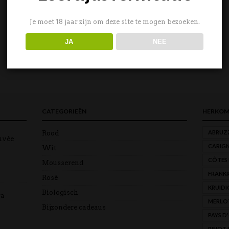
Je moet 18 jaar zijn om deze site te mogen bezoeken.
JA
NEE
CATEGORIEËN
HERKOM
ABRUZ
Rood
uvée
CARIG
Wit
CÔTES
Mousserend
FRANKR
Rosé
KRUIDI
Biologisch
ra
MERLO
Bijzondere cadeaus
PAYS D
PINOT 