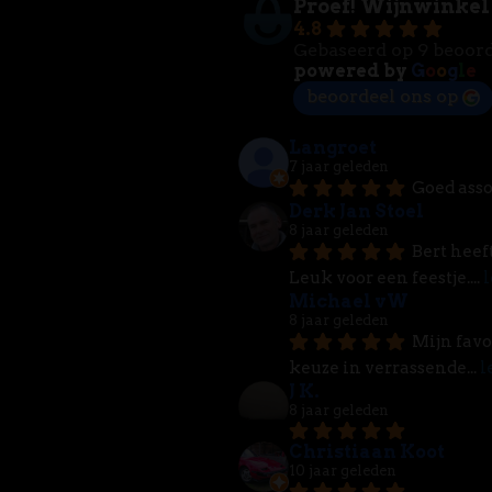
Proef! Wijnwinkel
4.8
Gebaseerd op 9 beoor
powered by
G
o
o
g
l
e
beoordeel ons op
Langroet
7 jaar geleden
Goed asso
Derk Jan Stoel
8 jaar geleden
Bert heef
Leuk voor een feestje.
... 
l
Michael vW
8 jaar geleden
Mijn favo
keuze in verrassende
... 
l
J K.
8 jaar geleden
Christiaan Koot
10 jaar geleden