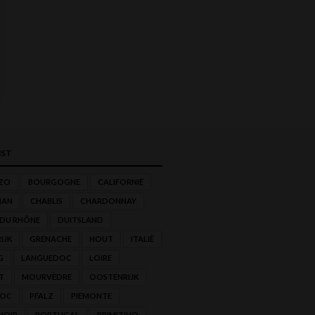
ST
ZO
BOURGOGNE
CALIFORNIË
NAN
CHABLIS
CHARDONNAY
 DU RHÔNE
DUITSLAND
IJK
GRENACHE
HOUT
ITALIË
G
LANGUEDOC
LOIRE
T
MOURVÈDRE
OOSTENRIJK
'OC
PFALZ
PIEMONTE
NOIR
PORTUGAL
PRIMITIVO