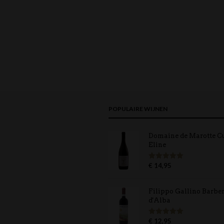
POPULAIRE WIJNEN
Domaine de Marotte C
Eline
€
14,95
Gewaardeerd
5.00
uit 5
Filippo Gallino Barbe
d'Alba
€
12,95
Gewaardeerd