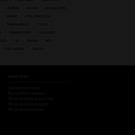
RHÔNE
ROOD
ROOD VLEES
SPANJE
STELLENBOSCH
TEMPRANILLO
TORO
O
VERMENTINO
VIOGNIER
VOL
VS
WARM
WIT
ZUID-AFRIKA
ZWOEL
MEER OVER
Goede rode wijn
Bijzondere cadeaus
Wijn bestellen per fles
Wijn laten bezorgen
Wijnabonnement