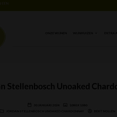
N EEN
ONZE WIJNEN
WIJNHUIZEN
EXTRA 
an Stellenbosch Unoaked Chard
30 JANUARI 2024
1080 X 1080
JORDAN STELLENBOSCH UNOAKED CHARDONNAY
BERT NOLLEN