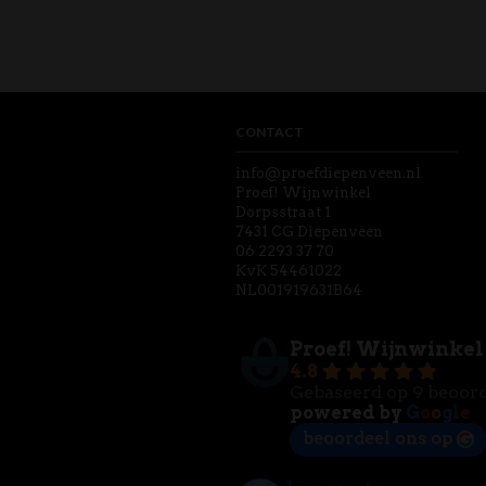
CONTACT
info@proefdiepenveen.nl
Proef! Wijnwinkel
Dorpsstraat 1
7431 CG Diepenveen
06 2293 37 70
KvK 54461022
NL001919631B64
Proef! Wijnwinkel
4.8
Gebaseerd op 9 beoor
powered by
G
o
o
g
l
e
beoordeel ons op