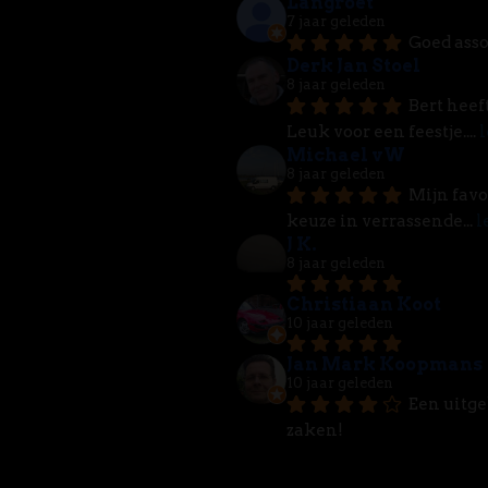
Langroet
7 jaar geleden
Goed asso
Derk Jan Stoel
8 jaar geleden
Bert heef
Leuk voor een feestje.
... 
l
Michael vW
8 jaar geleden
Mijn favo
keuze in verrassende
... 
l
J K.
8 jaar geleden
Christiaan Koot
10 jaar geleden
Jan Mark Koopmans
10 jaar geleden
Een uitge
zaken!