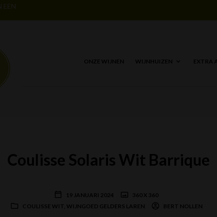
N EEN
ONZE WIJNEN
WIJNHUIZEN
EXTRA 
Coulisse Solaris Wit Barrique
19 JANUARI 2024
360 X 360
COULISSE WIT, WIJNGOED GELDERS LAREN
BERT NOLLEN