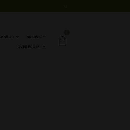
0
AANBOD
NIEUWS
OVER PROEF!