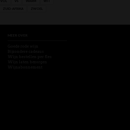
VOL
VS
WARM
WIT
ZUID-AFRIKA
ZWOEL
MEER OVER
Goede rode wijn
Bijzondere cadeaus
Wijn bestellen per fles
Wijn laten bezorgen
Wijnabonnement