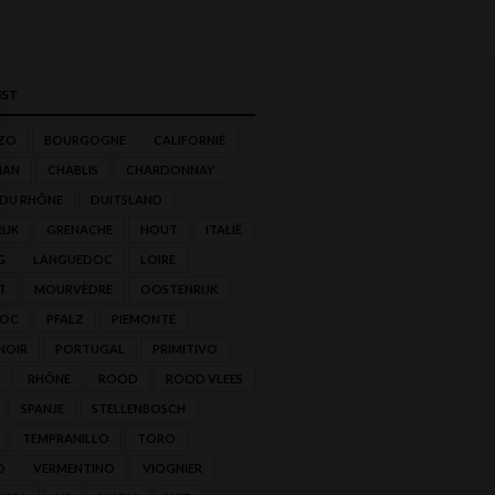
ST
ZO
BOURGOGNE
CALIFORNIË
NAN
CHABLIS
CHARDONNAY
 DU RHÔNE
DUITSLAND
IJK
GRENACHE
HOUT
ITALIË
G
LANGUEDOC
LOIRE
T
MOURVÈDRE
OOSTENRIJK
'OC
PFALZ
PIEMONTE
NOIR
PORTUGAL
PRIMITIVO
RHÔNE
ROOD
ROOD VLEES
SPANJE
STELLENBOSCH
TEMPRANILLO
TORO
O
VERMENTINO
VIOGNIER