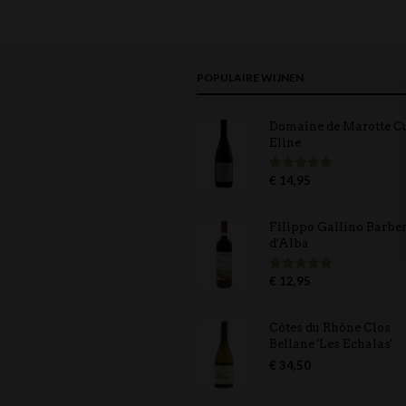
POPULAIRE WIJNEN
Domaine de Marotte C
Eline
€
14,95
Gewaardeerd
5.00
uit 5
Filippo Gallino Barbe
d'Alba
€
12,95
Gewaardeerd
5.00
uit 5
Côtes du Rhône Clos
Bellane 'Les Echalas'
€
34,50