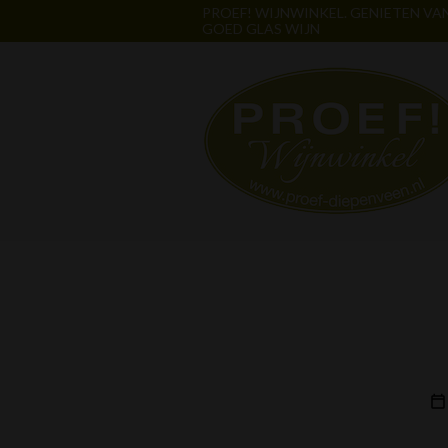
PROEF! WIJNWINKEL. GENIETEN VA
GOED GLAS WIJN