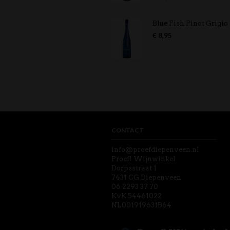
5.00
uit 5
Blue Fish Pinot Grigio
€
8,95
CONTACT
info@proefdiepenveen.nl
Proef! Wijnwinkel
Dorpsstraat 1
7431 CG Diepenveen
06 2293 37 70
KvK 54461022
NL001919631B64