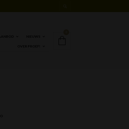
0
AANBOD
NIEUWS
OVER PROEF!
CO