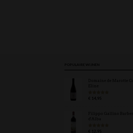
POPULAIRE WIJNEN
Domaine de Marotte C
Eline
€
14,95
Gewaardeerd
5.00
uit 5
Filippo Gallino Barbe
d'Alba
€
12,95
Gewaardeerd