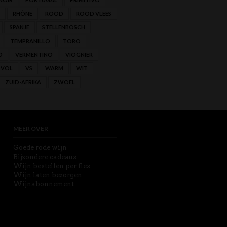
RHÔNE
ROOD
ROOD VLEES
SPANJE
STELLENBOSCH
TEMPRANILLO
TORO
O
VERMENTINO
VIOGNIER
VOL
VS
WARM
WIT
ZUID-AFRIKA
ZWOEL
MEER OVER
Goede rode wijn
Bijzondere cadeaus
Wijn bestellen per fles
Wijn laten bezorgen
Wijnabonnement