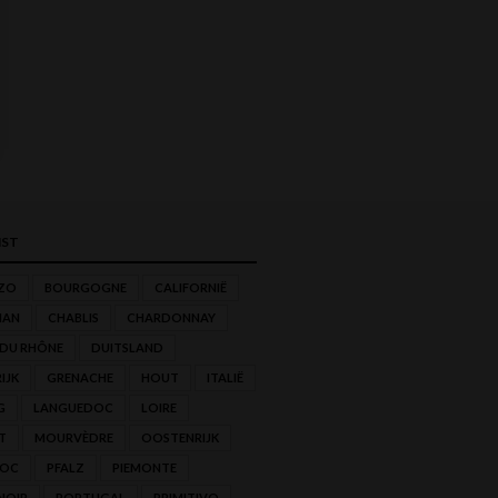
ST
ZO
BOURGOGNE
CALIFORNIË
NAN
CHABLIS
CHARDONNAY
 DU RHÔNE
DUITSLAND
IJK
GRENACHE
HOUT
ITALIË
G
LANGUEDOC
LOIRE
T
MOURVÈDRE
OOSTENRIJK
'OC
PFALZ
PIEMONTE
NOIR
PORTUGAL
PRIMITIVO