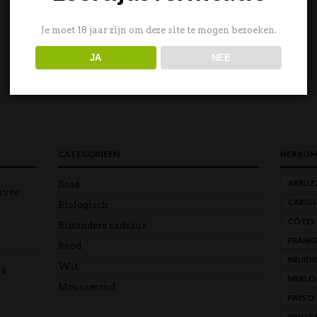
Je moet 18 jaar zijn om deze site te mogen bezoeken.
JA
NEE
CATEGORIEËN
HERKOM
ABRUZ
Rosé
uvée
CARIG
Biologisch
CÔTES
Bijzondere cadeaus
FRANKR
Rood
KRUIDI
Wit
ra
MERLO
Mousserend
PAYS D
PINOT 