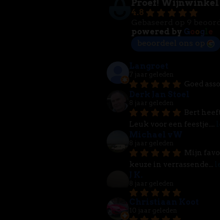
Proef! Wijnwinkel
4.8
Gebaseerd op 9 beoor
powered by
G
o
o
g
l
e
beoordeel ons op
Langroet
7 jaar geleden
Goed asso
Derk Jan Stoel
8 jaar geleden
Bert heef
Leuk voor een feestje.
... 
l
Michael vW
8 jaar geleden
Mijn favo
keuze in verrassende
... 
l
J K.
8 jaar geleden
Christiaan Koot
10 jaar geleden