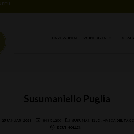
N EEN
ONZE WIJNEN
WIJNHUIZEN
EXTRA 
Susumaniello Puglia
25 JANUARI 2023
848 X 1200
SUSUMANIELLO , MASCA DEL TAC
BERT NOLLEN