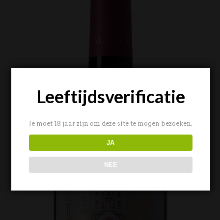
Leeftijdsverificatie
Je moet 18 jaar zijn om deze site te mogen bezoeken.
JA
NEE