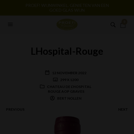
PROEF! WIJNWINKEL. GENIETEN VAN EEN
GOED GLAS WIJN
0
LHospital-Rouge
12 NOVEMBER 2022
299 X 1200
CHATEAU DE L’HOSPITAL
ROUGE AOP GRAVES
BERT NOLLEN
PREVIOUS
NEXT