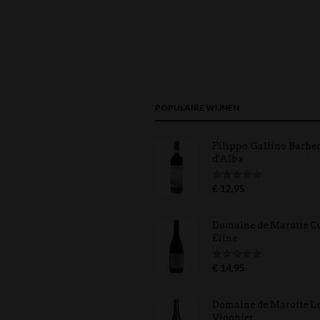
POPULAIRE WIJNEN
Filippo Gallino Barbe
d'Alba
€
12,95
Gewaardeerd
5.00
uit 5
Domaine de Marotte C
Eline
€
14,95
Gewaardeerd
5.00
uit 5
Domaine de Marotte L
Viognier