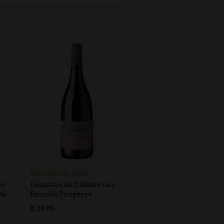
BIOLOGISCH
,
ROOD
ROOD
es
Domaine de Cébène Les
Famille Perrin Côtes d
De
Bancèls Faugères
Rhône Rouge Réserve
€
23,95
€
13,95