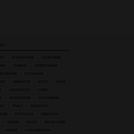
ST
ZO
BOURGOGNE
CALIFORNIË
NAN
CHABLIS
CHARDONNAY
 DU RHÔNE
DUITSLAND
IJK
GRENACHE
HOUT
ITALIË
G
LANGUEDOC
LOIRE
T
MOURVÈDRE
OOSTENRIJK
'OC
PFALZ
PIEMONTE
NOIR
PORTUGAL
PRIMITIVO
RHÔNE
ROOD
ROOD VLEES
SPANJE
STELLENBOSCH