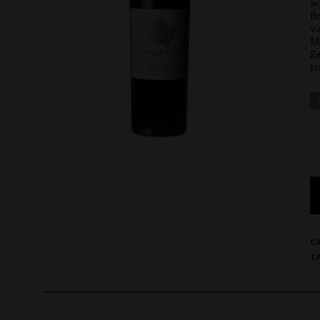
wi
Ro
va
Me
Ee
tr
C
T