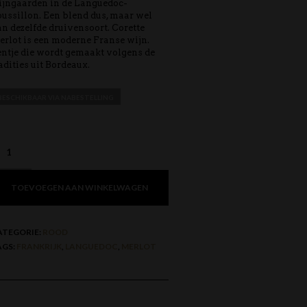
jngaarden in de Languedoc-
ussillon. Een blend dus, maar wel
n dezelfde druivensoort. Corette
rlot is een moderne Franse wijn.
ntje die wordt gemaakt volgens de
adities uit Bordeaux.
BESCHIKBAAR VIA NABESTELLING
TOEVOEGEN AAN WINKELWAGEN
ATEGORIE:
ROOD
AGS:
FRANKRIJK
,
LANGUEDOC
,
MERLOT