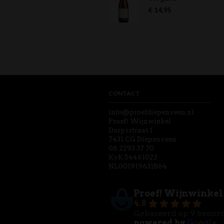
€
14,95
CONTACT
info@proefdiepenveen.nl
Proef! Wijnwinkel
Dorpsstraat 1
7431 CG Diepenveen
06 2293 37 70
KvK 54461022
NL001919631B64
Proef! Wijnwinkel
4.8
Gebaseerd op 9 beoor
powered by
G
o
o
g
l
e