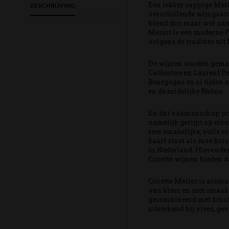
Een lekker sappige Mer
BESCHRIJVING
verschillende wijngaar
blend dus, maar wel van
Merlot is een moderne F
volgens de tradities uit
De wijnen worden gemaa
Catherine en Laurent De
Bourgogne en al tijden 
en de zuidelijke Rhône.
En dat vakmanschap proe
namelijk gerijpt op eike
zeer smakelijke, volle r
kaart staat als luxe hui
in Nederland. Hieronder 
Corette wijnen bieden d
Corette Merlot is arom
van kleur en met smaak
gecombineerd met kruidi
uitstekend bij vlees, ge