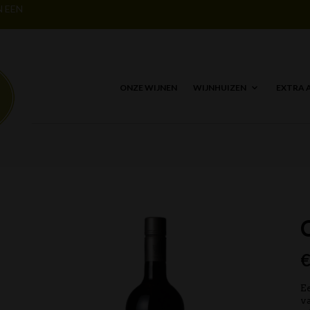
N EEN
ONZE WIJNEN
WIJNHUIZEN
EXTRA 
Ee
va