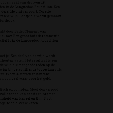
lot gemaakt van druiven uit
den in de Languedoc-Roussillon. Een
 dezelfde druivensoort. Corette
ranse wijn. Eentje die wordt gemaakt
 Bordeaux.
kt door Badet Clément, van
launay. Een groot huis dat stamt uit
actief is in de Languedoc-Roussillon
f je! Een deel van de wijn wordt
nhouten vaten. Het resultaat is een
ode wijn die met goede reden op de
swijn bij verschillende toprestaurants
zelfs een 3-sterren restaurant.
an ook veel waar voor het geld.
atisch en complex. Mooi donkerrood
volle tonen van cassis en bramen
gheid van kaneel en tijm. Past
vogelte en diverse kazen.