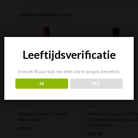
GERELATEERDE PRODUCTEN
Leeftijdsverificatie
Je moet 18 jaar zijn om deze site te mogen bezoeken.
JA
NEE
ROOD
ROOD
Bodegas Langa ‘Pasion’
Domaine Parigot, Haut
Garnacha
Côtes de Beaune’ Clos 
La Perriere
€
9,95
€
27,50