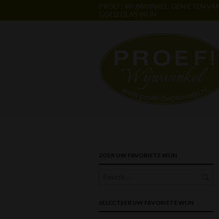
PROEF! WIJNWINKEL. GENIETEN VA
GOED GLAS WIJN
ZOEK UW FAVORIETE WIJN
SELECTEER UW FAVORIETE WIJN