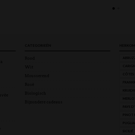
CATEGORIEËN
HERKOM
ABRUZ
Rood
ra
CARIG
Wit
CÔTES
Mousserend
FRANKR
Rosé
KRUIDI
Biologisch
uvée
MERLO
Bijzondere cadeaus
PAYS D
PINOT 
PUGLIA
e
SICILIË