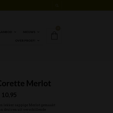
0
AANBOD
NIEUWS
OVER PROEF!
Corette Merlot
€
10,95
n lekker sappige Merlot gemaakt
n druiven uit verschillende