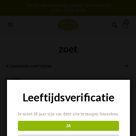
PROEF! WIJNWINKEL. GENIETEN VAN EEN
GOED GLAS WIJN
0
zoet
FILTERS
Leeftijdsverificatie
Je moet 18 jaar zijn om deze site te mogen bezoeken.
JA